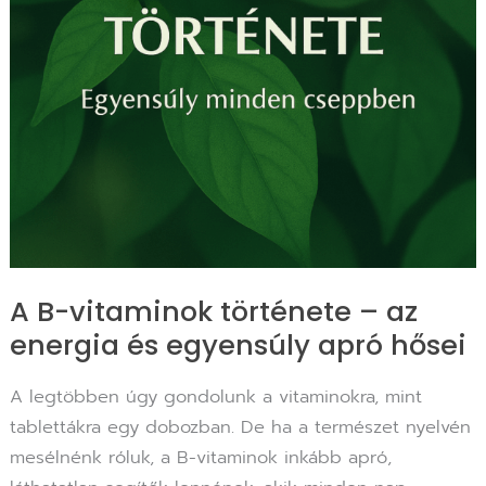
és
egyensúly
apró
hősei
A B-vitaminok története – az
energia és egyensúly apró hősei
A legtöbben úgy gondolunk a vitaminokra, mint
tablettákra egy dobozban. De ha a természet nyelvén
mesélnénk róluk, a B-vitaminok inkább apró,