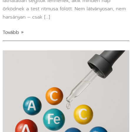
láthatatlan segítők lennének, akik minden nap
őrködnek a test ritmusa fölött. Nem látványosan, nem
harsányan – csak […]
Tovább »
Miért
nélkülözhetetlenek
a
nyomelemek
a
szervezetünk
számára?