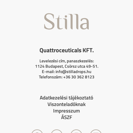
Quattroceuticals KFT.
Levelezési cím, panaszkezelés:
1124 Budapest, Csörsz utca 49-51.
E-mail:
info@stilladrops.hu
Telefonszám: +36 30 362 8123
Adatkezelési tájékoztató
Viszonteladóknak
Impresszum
ÁSZF
F
Y
I
L