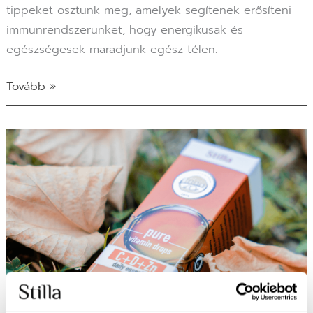
tippeket osztunk meg, amelyek segítenek erősíteni
immunrendszerünket, hogy energikusak és
egészségesek maradjunk egész télen.
Tovább »
A
Stilla
C+D+Zn:
Az
esszenciális
trió
az
immunrendszer
támogatásában