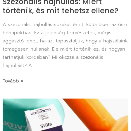
Szezonális hajhullás: Miért
történik, és mit tehetsz ellene?
A szezonális hajhullás sokakat érint, különösen az őszi
hónapokban. Ez a jelenség természetes, mégis
aggasztó lehet, ha azt tapasztaljuk, hogy a hajszálaink
tömegesen hullanak. De miért történik ez, és hogyan
tarthatjuk kordában? Mi okozza a szezonális
hajhullást? A
Tovább »
A
magnézium-
L-
treonát