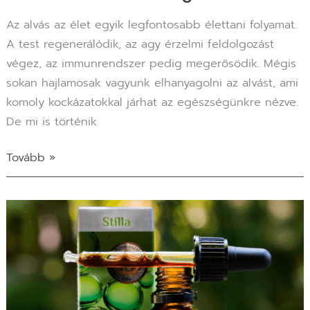
Az alvás az élet egyik legfontosabb élettani folyamat.
A test regenerálódik, az agy érzelmi feldolgozást
végez, az immunrendszer pedig megerősödik. Mégis
sokan hajlamosak vagyunk elhanyagolni az alvást, ami
komoly kockázatokkal járhat az egészségünkre nézve.
De mi is történik
Tovább »
Hogyan
támogassuk
immunrendszerünket
télen:
10+1
tipp