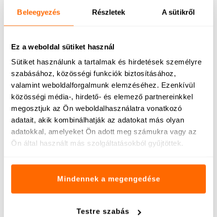
Beleegyezés
Részletek
A sütikről
Ez a weboldal sütiket használ
Sütiket használunk a tartalmak és hirdetések személyre
A Stilla C+D+Zn: Az esszenciális
szabásához, közösségi funkciók biztosításához,
trió az immunrendszer
valamint weboldalforgalmunk elemzéséhez. Ezenkívül
támogatásában
közösségi média-, hirdető- és elemező partnereinkkel
megosztjuk az Ön weboldalhasználatra vonatkozó
A modern életmód, a stressz és a tápanyaghiányos
adatait, akik kombinálhatják az adatokat más olyan
étrend mind gyengíthetik immunrendszerünket, ezért
adatokkal, amelyeket Ön adott meg számukra vagy az
Ön által használt más szolgáltatásokból gyűjtöttek.
egyre nagyobb az igény olyan étrend-kiegészítők
iránt, amelyek hatékonyan segítenek fenntartani
szervezetünk védekezőképességét. A Stilla C+D+Zn
Mindennek a megengedése
termék a C-vitamin, a D-vitamin és a cink szinergikus
Tovább »
Testre szabás