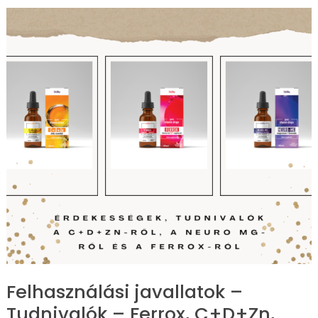
Felhasználási
javallatok
–
Tudnivalók
–
Ferrox,
C+D+Zn,
Neuro
Mg
Felhasználási javallatok –
Tudnivalók – Ferrox, C+D+Zn,