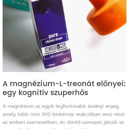
előnyei:
egy
kognitív
szuperhős
A magnézium-L-treonát előnyei:
egy kognitív szuperhős
A magnézium az egyik legfontosabb ásványi anyag,
amely több mint 300 biokémiai reakcióban vesz részt
az emberi szervezetben, és döntő szerepet játszik az