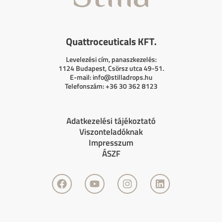
Quattroceuticals KFT.
Levelezési cím, panaszkezelés:
1124 Budapest, Csörsz utca 49-51.
E-mail:
info@stilladrops.hu
Telefonszám: +36 30 362 8123
Adatkezelési tájékoztató
Viszonteladóknak
Impresszum
ÁSZF
F
Y
I
L
a
o
n
i
c
u
s
n
e
t
t
k
b
u
a
e