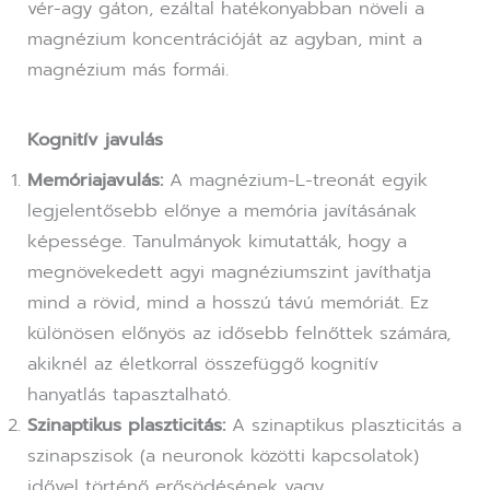
vér-agy gáton, ezáltal hatékonyabban növeli a
magnézium koncentrációját az agyban, mint a
magnézium más formái.
Kognitív javulás
Memóriajavulás:
A magnézium-L-treonát egyik
legjelentősebb előnye a memória javításának
képessége. Tanulmányok kimutatták, hogy a
megnövekedett agyi magnéziumszint javíthatja
mind a rövid, mind a hosszú távú memóriát. Ez
különösen előnyös az idősebb felnőttek számára,
akiknél az életkorral összefüggő kognitív
hanyatlás tapasztalható.
Szinaptikus plaszticitás:
A szinaptikus plaszticitás a
szinapszisok (a neuronok közötti kapcsolatok)
idővel történő erősödésének vagy