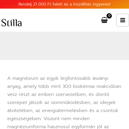
Skip
Rendelj 21 000 Ft felett és a kiszállítás ingyenes!
to
content
A magnézium az egyik legfontosabb ásványi
anyag, amely több mint 300 biokémiai reakcióban
vesz részt az emberi szervezetben, és döntő
szerepet játszik az izomműködésben, az idegek
átvitelében, az energiatermelésben és a csontok
egészségében. Viszont nem minden
magnéziumforma hasznosul egyformán jól az