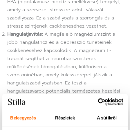
HPA (hipotalamusz-hipofízis-mellékvese) tengelyt,
amely a szervezet stresszre adott válaszát
szabályozza. Ez a szabályozás a szorongás és a
stressz szintjének csökkenéséhez vezethet.
Hangulatjavítás:
A megfelelő magnéziumszint a
jobb hangulathoz és a depresszió tüneteinek
csökkenéséhez kapcsolódik. A magnézium L-
treonát segíthet a neurotranszmitterek
működésének támogatásában, különösen a
szerotoninéban, amely kulcsszerepet játszik a
hangulatszabályozásban. Ez teszi a
hangulatzavarok potenciális természetes kezelési
lehetőségévé.
Alvásminőség
Beleegyezés
Részletek
A sütikről