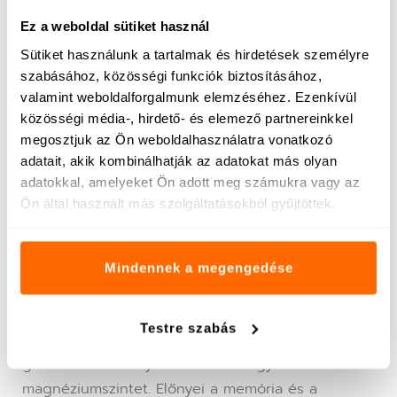
A jó alvás alapvető fontosságú a kognitív
Ez a weboldal sütiket használ
egészség szempontjából, és a magnézium-L-
Sütiket használunk a tartalmak és hirdetések személyre
treonát hozzájárulhat a jobb alvásminőséghez. A
szabásához, közösségi funkciók biztosításához,
magnézium kritikus szerepet játszik a
valamint weboldalforgalmunk elemzéséhez. Ezenkívül
neurotranszmitterek és a melatonin, az alvás-
közösségi média-, hirdető- és elemező partnereinkkel
ébrenlét ciklusokat szabályozó hormon
megosztjuk az Ön weboldalhasználatra vonatkozó
szabályozásában. Az agy magnéziumszintjének
adatait, akik kombinálhatják az adatokat más olyan
növelésével a magnézium-L-treonát hozzájárulhat
adatokkal, amelyeket Ön adott meg számukra vagy az
Ön által használt más szolgáltatásokból gyűjtöttek.
az alvás kezdetének, időtartamának és
minőségének javításához.
Mindennek a megengedése
A magnézium-L-treonát áttörést jelent a kognitív
egészséget szolgáló étrend-kiegészítők között,
Testre szabás
mivel egyedülálló módon képes átjutni a vér-agy
gáton és hatékonyan növelni az agyi
magnéziumszintet. Előnyei a memória és a