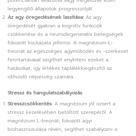
potenciálisan lelassítva vagy megelőzve ezen
legyengítő állapotok progresszióját.
Az agy öregedésének lassítása:
Az agy
öregedését gyakran a kognitív funkciók
csökkenése és a neurodegeneratív betegségek
fokozott kockázata jellemzi. A magnézium-L-
treonát az egészséges agyműködés és -szerkezet
fenntartásával segíthet enyhíteni ezeket a
hatásokat, így értékes táplálékkiegészítő az
idősödő népesség számára.
Stressz és hangulatszabályozás
Stresszcsökkentés:
A magnézium jól ismert a
stressz kezelésében betöltött szerepéről. A
magnézium L-treonát, fokozott agyi
biohasznosulása révén, segíthet szabályozni a