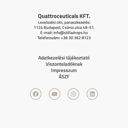
Quattroceuticals KFT.
Levelezési cím, panaszkezelés:
1124 Budapest, Csörsz utca 49-51.
E-mail:
info@stilladrops.hu
Telefonszám: +36 30 362 8123
Adatkezelési tájékoztató
Viszonteladóknak
Impresszum
ÁSZF
F
Y
I
L
a
o
n
i
c
u
s
n
e
t
t
k
b
u
a
e
o
b
g
d
o
e
r
i