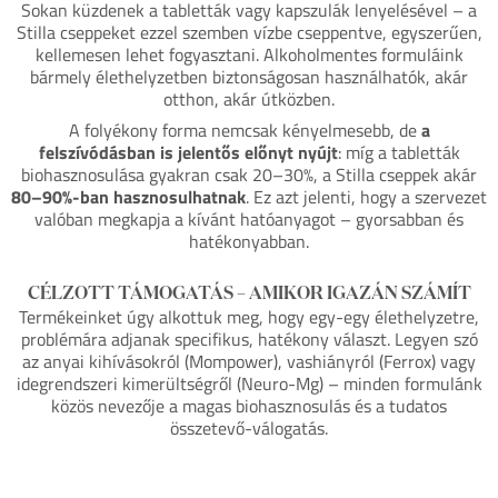
Sokan küzdenek a tabletták vagy kapszulák lenyelésével – a
Stilla cseppeket ezzel szemben vízbe cseppentve, egyszerűen,
kellemesen lehet fogyasztani. Alkoholmentes formuláink
bármely élethelyzetben biztonságosan használhatók, akár
otthon, akár útközben.
A folyékony forma nemcsak kényelmesebb, de
a
felszívódásban is jelentős előnyt nyújt
: míg a tabletták
biohasznosulása gyakran csak 20–30%, a Stilla cseppek akár
80–90%-ban hasznosulhatnak
. Ez azt jelenti, hogy a szervezet
valóban megkapja a kívánt hatóanyagot – gyorsabban és
hatékonyabban.
CÉLZOTT TÁMOGATÁS – AMIKOR IGAZÁN SZÁMÍT
Termékeinket úgy alkottuk meg, hogy egy-egy élethelyzetre,
problémára adjanak specifikus, hatékony választ. Legyen szó
az anyai kihívásokról (Mompower), vashiányról (Ferrox) vagy
idegrendszeri kimerültségről (Neuro-Mg) – minden formulánk
közös nevezője a magas biohasznosulás és a tudatos
összetevő-válogatás.