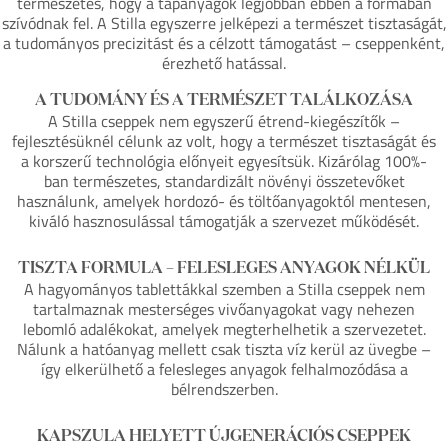
természetes, hogy a tápanyagok legjobban ebben a formában
szívódnak fel. A Stilla egyszerre jelképezi a természet tisztaságát,
a tudományos precizitást és a célzott támogatást – cseppenként,
érezhető hatással.
A TUDOMÁNY ÉS A TERMÉSZET TALÁLKOZÁSA
A Stilla cseppek nem egyszerű étrend-kiegészítők –
fejlesztésüknél célunk az volt, hogy a természet tisztaságát és
a korszerű technológia előnyeit egyesítsük. Kizárólag 100%-
ban természetes, standardizált növényi összetevőket
használunk, amelyek hordozó- és töltőanyagoktól mentesen,
kiváló hasznosulással támogatják a szervezet működését.
TISZTA FORMULA – FELESLEGES ANYAGOK NÉLKÜL
A hagyományos tablettákkal szemben a Stilla cseppek nem
tartalmaznak mesterséges vivőanyagokat vagy nehezen
lebomló adalékokat, amelyek megterhelhetik a szervezetet.
Nálunk a hatóanyag mellett csak tiszta víz kerül az üvegbe –
így elkerülhető a felesleges anyagok felhalmozódása a
bélrendszerben.
KAPSZULA HELYETT ÚJGENERÁCIÓS CSEPPEK