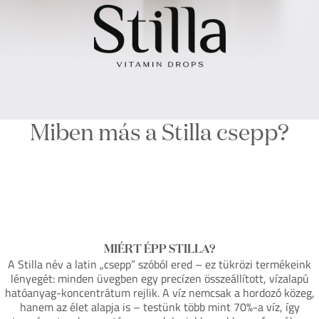
Miben más a Stilla csepp?
MIÉRT ÉPP STILLA?
A Stilla név a latin „csepp” szóból ered – ez tükrözi termékeink
lényegét: minden üvegben egy precízen összeállított, vízalapú
hatóanyag-koncentrátum rejlik. A víz nemcsak a hordozó közeg,
hanem az élet alapja is – testünk több mint 70%-a víz, így