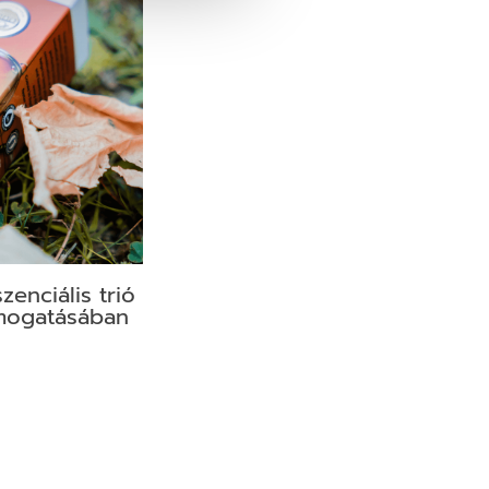
zenciális trió
mogatásában