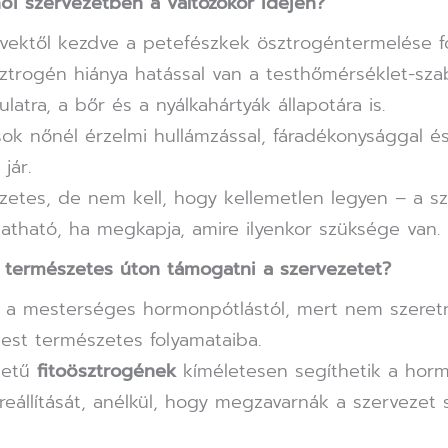
női szervezetben a változókor idején?
vektől kezdve a petefészkek ösztrogéntermelése f
ztrogén hiánya hatással van a testhőmérséklet-szab
ulatra, a bőr és a nyálkahártyák állapotára is.
sok nőnél érzelmi hullámzással, fáradékonysággal é
jár.
etes, de nem kell, hogy kellemetlen legyen – a s
tható, ha megkapja, amire ilyenkor szüksége van.
 természetes úton támogatni a szervezetet?
k a mesterséges hormonpótlástól, mert nem szere
test természetes folyamataiba.
detű
fitoösztrogének
kíméletesen segíthetik a horm
reállítását, anélkül, hogy megzavarnák a szervezet s