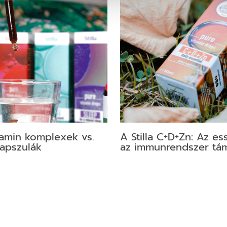
tamin komplexek vs.
A Stilla C+D+Zn: Az ess
kapszulák
az immunrendszer tá