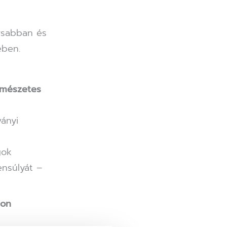
rsabban és
ében.
rmészetes
ványi
gok
ensúlyát –
don