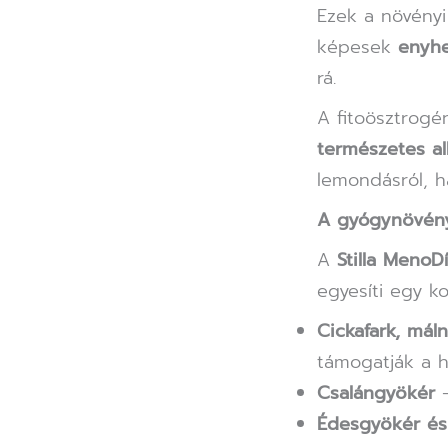
Ezek a növényi
képesek
enyhe
rá.
A fitoösztrog
természetes a
lemondásról, h
A gyógynövény
A
Stilla MenoD
egyesíti egy k
Cickafark, mál
támogatják a h
Csalángyökér
–
Édesgyökér és