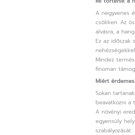
Mi történik a 
A negyvenes é
csökken. Az ös
alvásra, a hang
Ez az időszak 
nehézségekkel 
Mindez termész
finoman támoga
Miért érdemes
Sokan tartana
beavatkozni a 
A növényi ere
egyensúly hely
szabályozását.