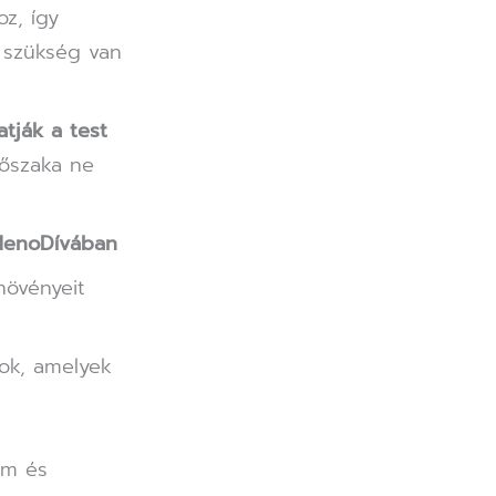
z, így
l szükség van
tják a test
dőszaka ne
MenoDívában
növényeit
ok, amelyek
om és