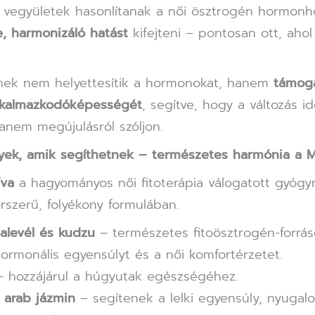
 vegyületek hasonlítanak a női ösztrogén hormonho
, harmonizáló hatást
kifejteni – pontosan ott, aho
ének nem helyettesítik a hormonokat, hanem
támoga
lkalmazkodóképességét
, segítve, hogy a változás i
anem megújulásról szóljon.
ek, amik segíthetnek – természetes harmónia a 
íva
a hagyományos női fitoterápia válogatott gyógy
orszerű, folyékony formulában.
nalevél és kudzu
– természetes fitoösztrogén-forrás
ormonális egyensúlyt és a női komfortérzetet.
 hozzájárul a húgyutak egészségéhez.
 arab jázmin
– segítenek a lelki egyensúly, nyugal