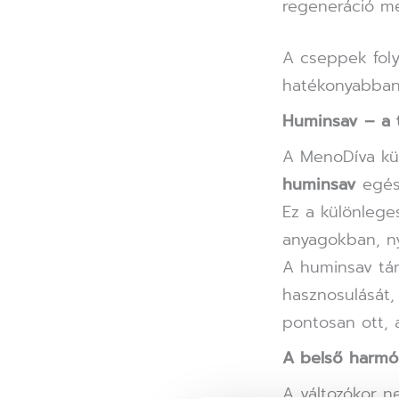
regeneráció m
A cseppek fol
hatékonyabban 
Huminsav – a 
A MenoDíva kü
huminsav
egész
Ez a különlege
anyagokban, 
A huminsav tám
hasznosulását,
pontosan ott, 
A belső harmó
A változókor n