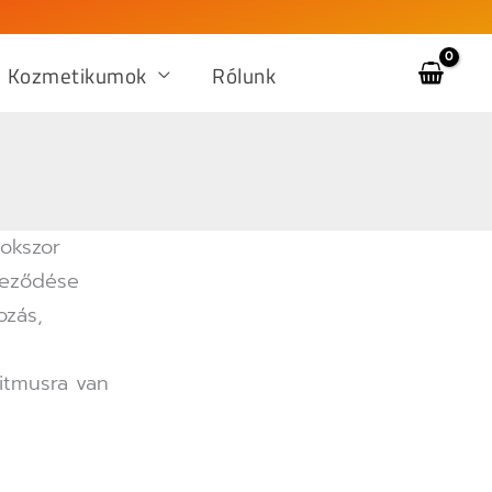
Kozmetikumok
Rólunk
okszor
deződése
ozás,
itmusra van