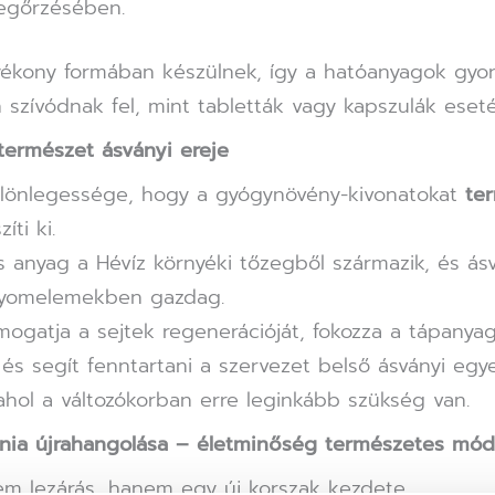
egőrzésében.
yékony formában készülnek, így a hatóanyagok gyo
szívódnak fel, mint tabletták vagy kapszulák eset
természet ásványi ereje
lönlegessége, hogy a gyógynövény-kivonatokat
te
íti ki.
s anyag a Hévíz környéki tőzegből származik, és ás
nyomelemekben gazdag.
ogatja a sejtek regenerációját, fokozza a tápanya
 és segít fenntartani a szervezet belső ásványi egy
ahol a változókorban erre leginkább szükség van.
nia újrahangolása – életminőség természetes mó
em lezárás, hanem egy új korszak kezdete.