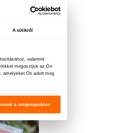
sak átalakul.
 hogy a nők
A sütikről
zek mind
nem
új
tosításához, valamint
einkkel megosztjuk az Ön
l, amelyeket Ön adott meg
iva/
ennek a megengedése