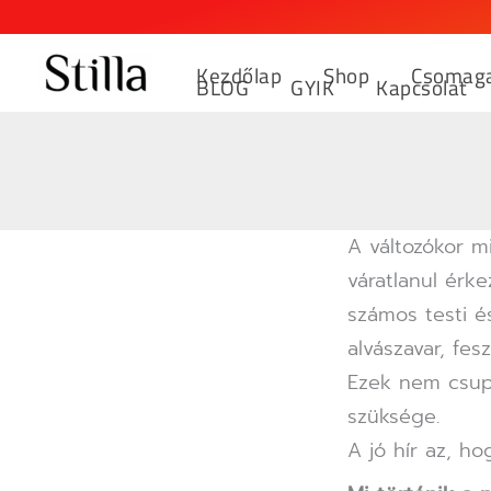
Skip
to
Kezdőlap
Shop
Csomaga
content
BLOG
GYIK
Kapcsolat
A változókor m
váratlanul érk
számos testi és
alvászavar, fes
Ezek nem csupá
szüksége.
A jó hír az, h