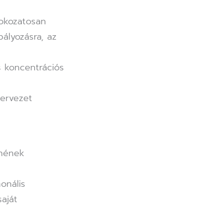
okozatosan
ályozásra, az
s koncentrációs
zervezet
tnének
onális
aját