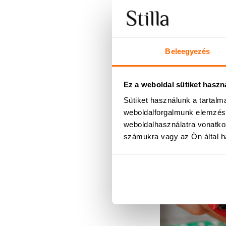
A test másképp
A MenoDíva cél
újra jól érezz
Beleegyezés
Kiegyensúlyozo
elérhetők term
Ez a weboldal sütiket haszn
A MenoDíva cs
Sütiket használunk a tartal
egyensúly és 
weboldalforgalmunk elemzésé
weboldalhasználatra vonatko
Stilla MenoDív
számukra vagy az Ön által ha
Ismerd meg a 