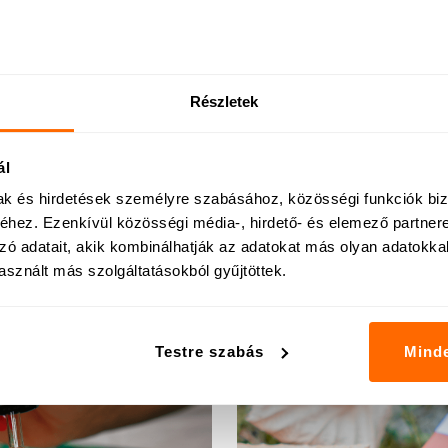
 működik, de a női erő és vitalitás nem vész el – c
ja, hogy támogassa ezt az átmenetet, és segítse,
ék magukat a saját testükben.
Részletek
ttság, nyugodtabb alvás, harmonikus közérzet – e
észetes úton.
ál
eppek segíthetnek, hogy a változás ne teher, ha
mak és hirdetések személyre szabásához, közösségi funkciók biz
megújulás
legyen.
hez. Ezenkívül közösségi média-, hirdető- és elemező partner
zó adatait, akik kombinálhatják az adatokat más olyan adatokka
a – fedezd fel újra tested természetes ritmusát.
sznált más szolgáltatásokból gyűjtöttek.
terméket:
https://www.stilladrops.hu/termek/menod
Testre szabás
Mind
További cikkek