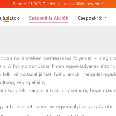
Rendelj 21 000 Ft felett és a kiszállítás ingyenes!
jánlatok
Szezonális Akciók
Cseppekről
inden nő életében természetes folyamat – mégis s
ezik. A hormonrendszer finom egyensúlyának átren
 lelki változással járhat: hőhullámok, hangulatingad
zültség, energiahiány.
n tünetek, hanem a test jelzései arra, hogy más r
ogy a természet ismeri az egyensúlyhoz vezető utat.