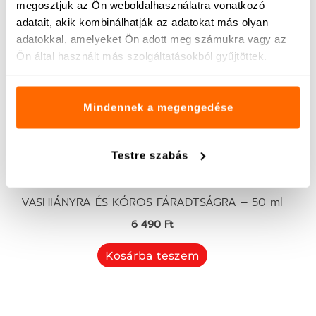
megosztjuk az Ön weboldalhasználatra vonatkozó
adatait, akik kombinálhatják az adatokat más olyan
adatokkal, amelyeket Ön adott meg számukra vagy az
Ön által használt más szolgáltatásokból gyűjtöttek.
Mindennek a megengedése
Testre szabás
FERROX SPORT – SPORTTERHELÉS MIATTI
VASHIÁNYRA ÉS KÓROS FÁRADTSÁGRA – 50 ml
6 490
Ft
Kosárba teszem