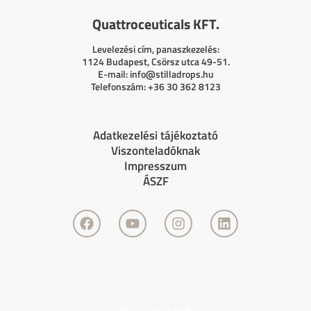
Quattroceuticals KFT.
Levelezési cím, panaszkezelés:
1124 Budapest, Csörsz utca 49-51.
E-mail:
info@stilladrops.hu
Telefonszám: +36 30 362 8123
Adatkezelési tájékoztató
Viszonteladóknak
Impresszum
ÁSZF
F
Y
I
L
a
o
n
i
c
u
s
n
e
t
t
k
b
u
a
e
o
b
g
d
o
e
r
i