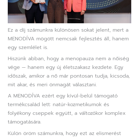
Ez a díj számunkra különösen sokat jelent, mert a
MENODÍVA mögött nemcsak fejlesztés áll, hanem
egy szemlélet is.
Hiszünk abban, hogy a menopauza nem a nőiség
vége — hanem egy új életszakasz kezdete. Egy
időszak, amikor a nő már pontosan tudja, kicsoda,
mit akar, és meri önmagát választani.
A MENODÍVA ezért egy kívül-belül támogató
termékcsalád lett: natúr-kozmetikumok és
folyékony cseppek együtt, a változókor komplex
támogatására.
Külön öröm számunkra, hogy ezt az elismerést