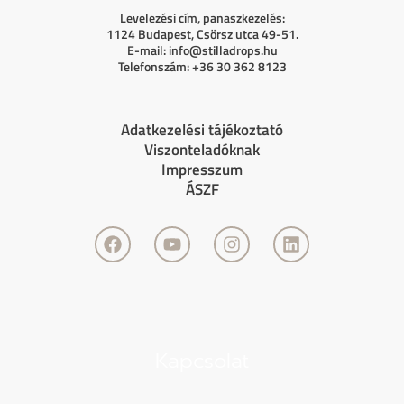
Levelezési cím, panaszkezelés:
1124 Budapest, Csörsz utca 49-51.
E-mail:
info@stilladrops.hu
Telefonszám: +36 30 362 8123
Adatkezelési tájékoztató
Viszonteladóknak
Impresszum
ÁSZF
F
Y
I
L
a
o
n
i
c
u
s
n
e
t
t
k
b
u
a
e
o
b
g
d
o
e
r
i
Kapcsolat
k
a
n
m