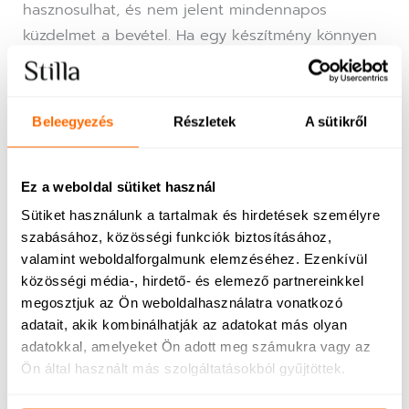
hasznosulhat, és nem jelent mindennapos
küzdelmet a bevétel. Ha egy készítmény könnyen
beilleszthető a reggeli vagy tanulás előtti rutinba,
az már önmagában csökkenti a stresszt – mind a
gyerek, mind a szülő számára.
Beleegyezés
Részletek
A sütikről
Fontos a reális elvárás. Egy ilyen típusú támogatás
nem egyik napról a másikra hoz „csodát”. Nem
Ez a weboldal sütiket használ
változtatja meg a gyerek személyiségét, és nem
Sütiket használunk a tartalmak és hirdetések személyre
old meg minden tanulási nehézséget. Amit
szabásához, közösségi funkciók biztosításához,
viszont adhat, az egy
kiegyensúlyozottabb
valamint weboldalforgalmunk elemzéséhez. Ezenkívül
idegrendszeri állapot
, kevesebb mentális
közösségi média-, hirdető- és elemező partnereinkkel
kifáradás és könnyebb ráhangolódás a
megosztjuk az Ön weboldalhasználatra vonatkozó
feladatokra. Ez gyakran már önmagában nagy
adatait, akik kombinálhatják az adatokat más olyan
különbséget jelent a mindennapokban.
adatokkal, amelyeket Ön adott meg számukra vagy az
Ön által használt más szolgáltatásokból gyűjtöttek.
Szülőként az egyik legfontosabb felismerés az,
hogy a koncentráció támogatása nem a