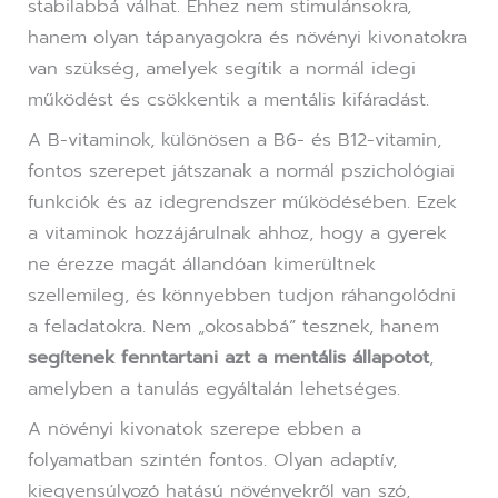
stabilabbá válhat. Ehhez nem stimulánsokra,
hanem olyan tápanyagokra és növényi kivonatokra
van szükség, amelyek segítik a normál idegi
működést és csökkentik a mentális kifáradást.
A B-vitaminok, különösen a B6- és B12-vitamin,
fontos szerepet játszanak a normál pszichológiai
funkciók és az idegrendszer működésében. Ezek
a vitaminok hozzájárulnak ahhoz, hogy a gyerek
ne érezze magát állandóan kimerültnek
szellemileg, és könnyebben tudjon ráhangolódni
a feladatokra. Nem „okosabbá” tesznek, hanem
segítenek fenntartani azt a mentális állapotot
,
amelyben a tanulás egyáltalán lehetséges.
A növényi kivonatok szerepe ebben a
folyamatban szintén fontos. Olyan adaptív,
kiegyensúlyozó hatású növényekről van szó,