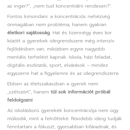
az inger?”, „nem tud koncentrálni rendesen?”.
Fontos kimondani: a koncentrációs nehézség
önmagában nem probléma, hanem gyakran
életkori sajátosság
. Hat és tizennégy éves kor
között a gyerekek idegrendszere még intenzív
fejlődésben van, miközben egyre nagyobb
mentális terhelést kapnak. Iskola, házi feladat,
digitális eszközök, sport, elvárások – mindez
egyszerre hat a figyelemre és az idegrendszerre.
Ebben az életszakaszban a gyerek nem
„szétszórt”, hanem
túl sok információt próbál
feldolgozni
.
Az iskoláskorú gyerekek koncentrációja nem úgy
működik, mint a felnőtteké. Rövidebb ideig tudják
fenntartani a fókuszt, gyorsabban kifáradnak, és