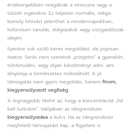
érzékenyebben reagálnak a stresszre vagy a
túlzott ingerekre. Ez teljesen normális, mégis
komoly kihívást jelenthet a mindennapokban,
különösen tanulás, dolgozatok vagy vizsgaidőszak
idején.
Ilyenkor sok szülő keres megoldást, de jogosan
óvatos. Senki nem szeretné „pörgetni” a gyerekét,
túlstimulálni, vagy olyan készítményt adni, ami
elnyomja a természetes működését. A jó
támogatás nem gyors megoldás, hanem
finom,
kiegyensúlyozott segítség
.
A legnagyobb tévhit az, hogy a koncentrációt „fel
kell turbózni”. Valójában az idegrendszer
kiegyensúlyozása
a kulcs. Ha az idegrendszer
megfelelő támogatást kap, a figyelem is