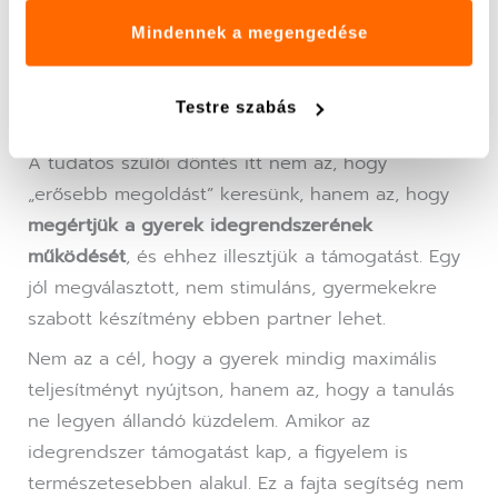
teljesítmény erőltetéséről szól. Sokkal inkább arról,
Mindennek a megengedése
hogy a gyermek megkapja azt a belső stabilitást,
amire szüksége van ahhoz, hogy a saját
Testre szabás
tempójában tudjon tanulni, fejlődni és helytállni.
A tudatos szülői döntés itt nem az, hogy
„erősebb megoldást” keresünk, hanem az, hogy
megértjük a gyerek idegrendszerének
működését
, és ehhez illesztjük a támogatást. Egy
jól megválasztott, nem stimuláns, gyermekekre
szabott készítmény ebben partner lehet.
Nem az a cél, hogy a gyerek mindig maximális
teljesítményt nyújtson, hanem az, hogy a tanulás
ne legyen állandó küzdelem. Amikor az
idegrendszer támogatást kap, a figyelem is
természetesebben alakul. Ez a fajta segítség nem