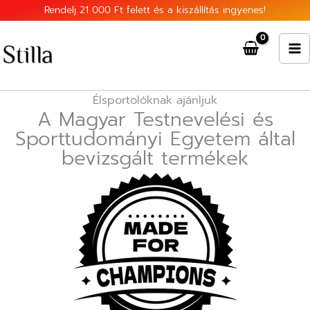
Skip
Rendelj 21 000 Ft felett és a kiszállítás ingyenes!
to
content
Élsportolóknak ajánljuk
A Magyar Testnevelési és
Sporttudományi Egyetem által
bevizsgált termékek