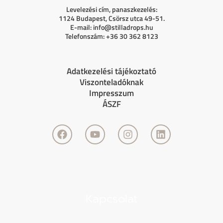
Levelezési cím, panaszkezelés:
1124 Budapest, Csörsz utca 49-51.
E-mail:
info@stilladrops.hu
Telefonszám: +36 30 362 8123
Adatkezelési tájékoztató
Viszonteladóknak
Impresszum
ÁSZF
F
Y
I
L
a
o
n
i
c
u
s
n
e
t
t
k
b
u
a
e
o
b
g
d
o
e
r
i
Kapcsolat
k
a
n
m