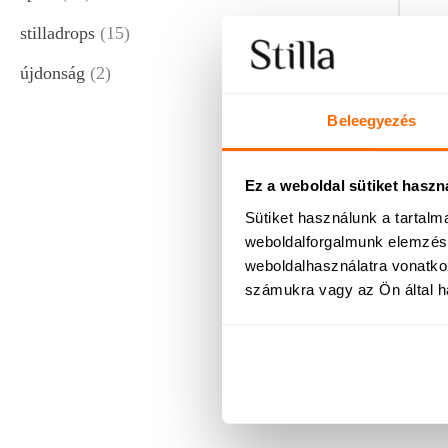
t
s
t
stilladrops
15
s
s
újdonság
2
Beleegyezés
Ez a weboldal sütiket haszn
Sütiket használunk a tartal
weboldalforgalmunk elemzésé
weboldalhasználatra vonatko
számukra vagy az Ön által ha