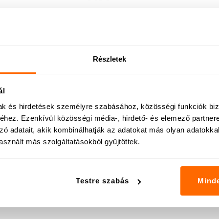
Ferrox
5 990
Ft
Részletek
Add to cart
ál
mak és hirdetések személyre szabásához, közösségi funkciók biz
hez. Ezenkívül közösségi média-, hirdető- és elemező partner
zó adatait, akik kombinálhatják az adatokat más olyan adatokka
sznált más szolgáltatásokból gyűjtöttek.
Testre szabás
Mind