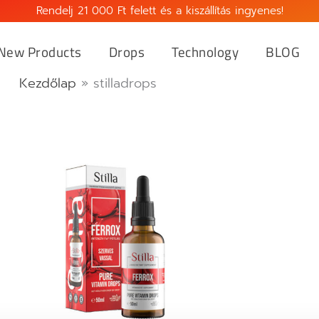
Rendelj 21 000 Ft felett és a kiszállítás ingyenes!
New Products
Drops
Technology
BLOG
Kezdőlap
»
stilladrops