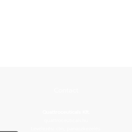
Contact
Quattroceuticals Kft.
quattroceuticals.hu
Levelezési cím, panaszkezelés: