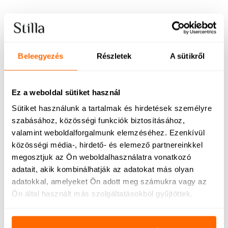
Beleegyezés
Részletek
A sütikről
Ez a weboldal sütiket használ
Sütiket használunk a tartalmak és hirdetések személyre
szabásához, közösségi funkciók biztosításához,
valamint weboldalforgalmunk elemzéséhez. Ezenkívül
közösségi média-, hirdető- és elemező partnereinkkel
megosztjuk az Ön weboldalhasználatra vonatkozó
adatait, akik kombinálhatják az adatokat más olyan
OUT OF STOCK
adatokkal, amelyeket Ön adott meg számukra vagy az
Ön által használt más szolgáltatásokból gyűjtöttek.
Mom Power