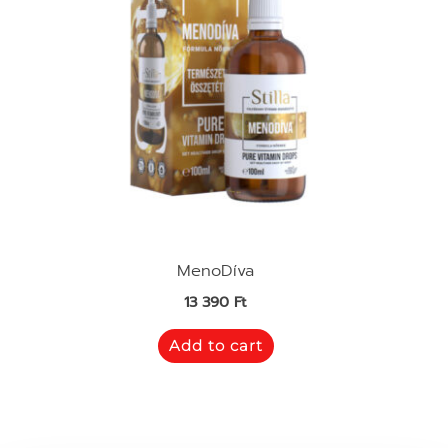
MenoDíva
13 390
Ft
Add to cart