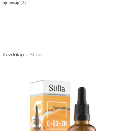
újdonság
2
s
s
Kezdőlap
»
Shop