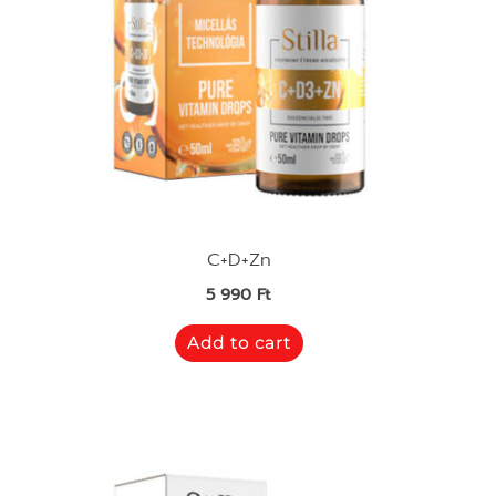
C+D+Zn
5 990
Ft
Add to cart