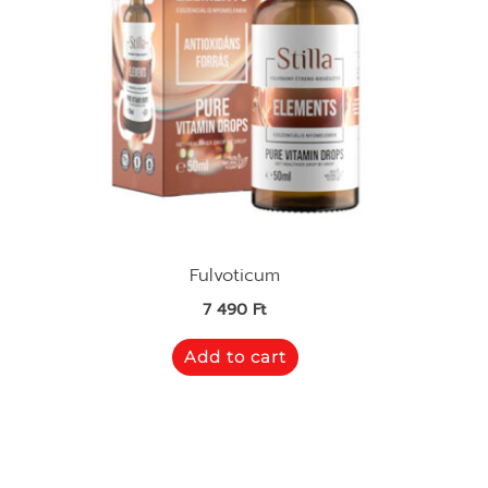
Fulvoticum
7 490
Ft
Add to cart